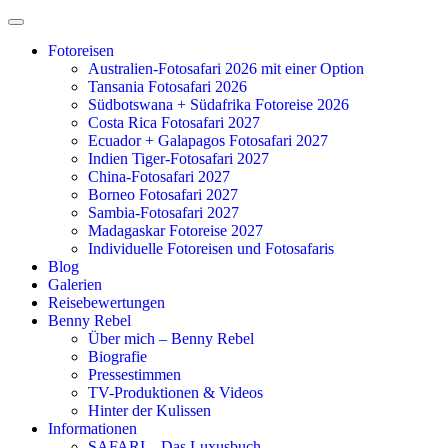
Zum
Inhalt
Fotoreisen
springen
Australien-Fotosafari 2026 mit einer Option
Tansania Fotosafari 2026
Südbotswana + Südafrika Fotoreise 2026
Costa Rica Fotosafari 2027
Ecuador + Galapagos Fotosafari 2027
Indien Tiger-Fotosafari 2027
China-Fotosafari 2027
Borneo Fotosafari 2027
Sambia-Fotosafari 2027
Madagaskar Fotoreise 2027
Individuelle Fotoreisen und Fotosafaris
Blog
Galerien
Reisebewertungen
Benny Rebel
Über mich – Benny Rebel
Biografie
Pressestimmen
TV-Produktionen & Videos
Hinter der Kulissen
Informationen
SAFARI – Das Luxusbuch