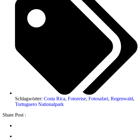
Schlagwörter:
Costa Rica
,
Fotoreise
,
Fotosafari
,
Regenwald
,
Tortuguero Nationalpark
Share Post :