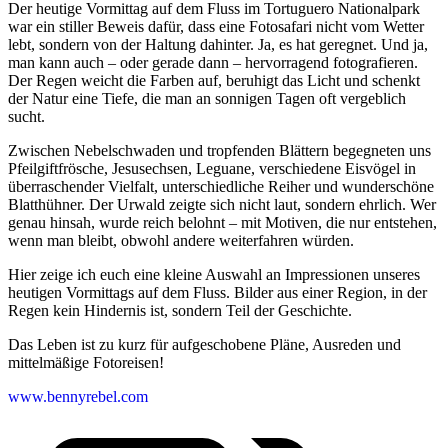
Der heutige Vormittag auf dem Fluss im Tortuguero Nationalpark
war ein stiller Beweis dafür, dass eine Fotosafari nicht vom Wetter
lebt, sondern von der Haltung dahinter. Ja, es hat geregnet. Und ja,
man kann auch – oder gerade dann – hervorragend fotografieren.
Der Regen weicht die Farben auf, beruhigt das Licht und schenkt
der Natur eine Tiefe, die man an sonnigen Tagen oft vergeblich
sucht.
Zwischen Nebelschwaden und tropfenden Blättern begegneten uns
Pfeilgiftfrösche, Jesusechsen, Leguane, verschiedene Eisvögel in
überraschender Vielfalt, unterschiedliche Reiher und wunderschöne
Blatthühner. Der Urwald zeigte sich nicht laut, sondern ehrlich. Wer
genau hinsah, wurde reich belohnt – mit Motiven, die nur entstehen,
wenn man bleibt, obwohl andere weiterfahren würden.
Hier zeige ich euch eine kleine Auswahl an Impressionen unseres
heutigen Vormittags auf dem Fluss. Bilder aus einer Region, in der
Regen kein Hindernis ist, sondern Teil der Geschichte.
Das Leben ist zu kurz für aufgeschobene Pläne, Ausreden und
mittelmäßige Fotoreisen!
www.bennyrebel.com