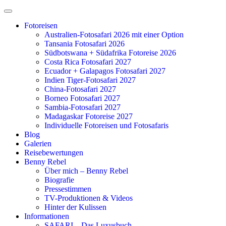
Zum
Inhalt
Fotoreisen
springen
Australien-Fotosafari 2026 mit einer Option
Tansania Fotosafari 2026
Südbotswana + Südafrika Fotoreise 2026
Costa Rica Fotosafari 2027
Ecuador + Galapagos Fotosafari 2027
Indien Tiger-Fotosafari 2027
China-Fotosafari 2027
Borneo Fotosafari 2027
Sambia-Fotosafari 2027
Madagaskar Fotoreise 2027
Individuelle Fotoreisen und Fotosafaris
Blog
Galerien
Reisebewertungen
Benny Rebel
Über mich – Benny Rebel
Biografie
Pressestimmen
TV-Produktionen & Videos
Hinter der Kulissen
Informationen
SAFARI – Das Luxusbuch