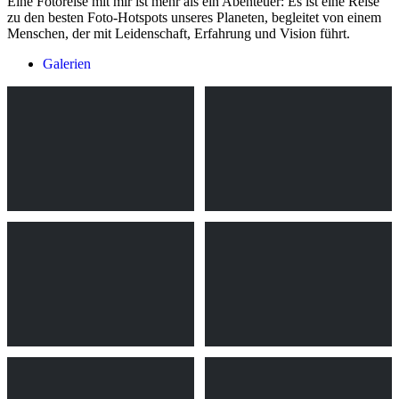
Eine Fotoreise mit mir ist mehr als ein Abenteuer: Es ist eine Reise
zu den besten Foto-Hotspots unseres Planeten, begleitet von einem
Menschen, der mit Leidenschaft, Erfahrung und Vision führt.
Galerien