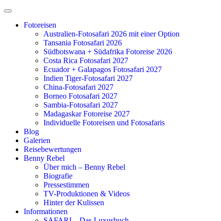
Zum
Inhalt
Fotoreisen
springen
Australien-Fotosafari 2026 mit einer Option
Tansania Fotosafari 2026
Südbotswana + Südafrika Fotoreise 2026
Costa Rica Fotosafari 2027
Ecuador + Galapagos Fotosafari 2027
Indien Tiger-Fotosafari 2027
China-Fotosafari 2027
Borneo Fotosafari 2027
Sambia-Fotosafari 2027
Madagaskar Fotoreise 2027
Individuelle Fotoreisen und Fotosafaris
Blog
Galerien
Reisebewertungen
Benny Rebel
Über mich – Benny Rebel
Biografie
Pressestimmen
TV-Produktionen & Videos
Hinter der Kulissen
Informationen
SAFARI – Das Luxusbuch