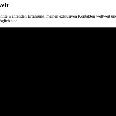
weit
zehnte währenden Erfahrung, meinen exklusiven Kontakten weltweit und
glich sind.