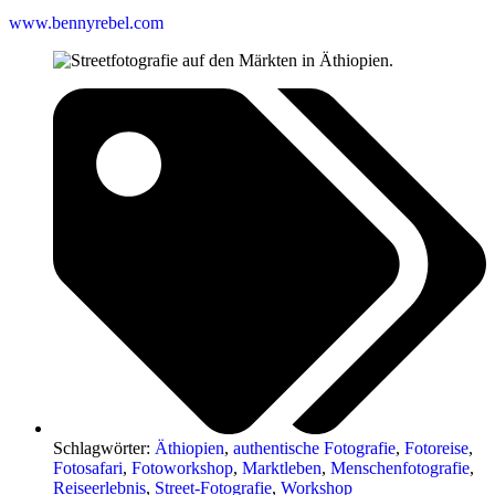
www.bennyrebel.com
Schlagwörter:
Äthiopien
,
authentische Fotografie
,
Fotoreise
,
Fotosafari
,
Fotoworkshop
,
Marktleben
,
Menschenfotografie
,
Reiseerlebnis
,
Street-Fotografie
,
Workshop