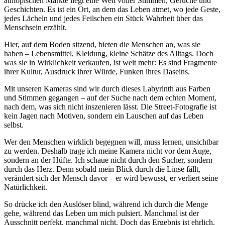
äthiopischen Märkte liegt eine Welt voller Stimmen, Gerüche und
Geschichten. Es ist ein Ort, an dem das Leben atmet, wo jede Geste,
jedes Lächeln und jedes Feilschen ein Stück Wahrheit über das
Menschsein erzählt.
Hier, auf dem Boden sitzend, bieten die Menschen an, was sie
haben – Lebensmittel, Kleidung, kleine Schätze des Alltags. Doch
was sie in Wirklichkeit verkaufen, ist weit mehr: Es sind Fragmente
ihrer Kultur, Ausdruck ihrer Würde, Funken ihres Daseins.
Mit unseren Kameras sind wir durch dieses Labyrinth aus Farben
und Stimmen gegangen – auf der Suche nach dem echten Moment,
nach dem, was sich nicht inszenieren lässt. Die Street-Fotografie ist
kein Jagen nach Motiven, sondern ein Lauschen auf das Leben
selbst.
Wer den Menschen wirklich begegnen will, muss lernen, unsichtbar
zu werden. Deshalb trage ich meine Kamera nicht vor dem Auge,
sondern an der Hüfte. Ich schaue nicht durch den Sucher, sondern
durch das Herz. Denn sobald mein Blick durch die Linse fällt,
verändert sich der Mensch davor – er wird bewusst, er verliert seine
Natürlichkeit.
So drücke ich den Auslöser blind, während ich durch die Menge
gehe, während das Leben um mich pulsiert. Manchmal ist der
Ausschnitt perfekt, manchmal nicht. Doch das Ergebnis ist ehrlich.