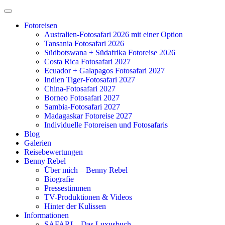
Zum
Inhalt
Fotoreisen
springen
Australien-Fotosafari 2026 mit einer Option
Tansania Fotosafari 2026
Südbotswana + Südafrika Fotoreise 2026
Costa Rica Fotosafari 2027
Ecuador + Galapagos Fotosafari 2027
Indien Tiger-Fotosafari 2027
China-Fotosafari 2027
Borneo Fotosafari 2027
Sambia-Fotosafari 2027
Madagaskar Fotoreise 2027
Individuelle Fotoreisen und Fotosafaris
Blog
Galerien
Reisebewertungen
Benny Rebel
Über mich – Benny Rebel
Biografie
Pressestimmen
TV-Produktionen & Videos
Hinter der Kulissen
Informationen
SAFARI – Das Luxusbuch