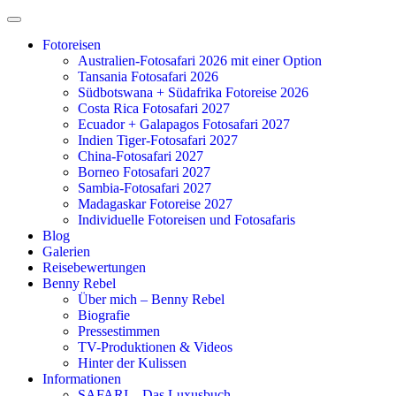
Zum
Inhalt
Fotoreisen
springen
Australien-Fotosafari 2026 mit einer Option
Tansania Fotosafari 2026
Südbotswana + Südafrika Fotoreise 2026
Costa Rica Fotosafari 2027
Ecuador + Galapagos Fotosafari 2027
Indien Tiger-Fotosafari 2027
China-Fotosafari 2027
Borneo Fotosafari 2027
Sambia-Fotosafari 2027
Madagaskar Fotoreise 2027
Individuelle Fotoreisen und Fotosafaris
Blog
Galerien
Reisebewertungen
Benny Rebel
Über mich – Benny Rebel
Biografie
Pressestimmen
TV-Produktionen & Videos
Hinter der Kulissen
Informationen
SAFARI – Das Luxusbuch