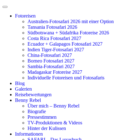
Zum
Inhalt
Fotoreisen
springen
Australien-Fotosafari 2026 mit einer Option
Tansania Fotosafari 2026
Südbotswana + Südafrika Fotoreise 2026
Costa Rica Fotosafari 2027
Ecuador + Galapagos Fotosafari 2027
Indien Tiger-Fotosafari 2027
China-Fotosafari 2027
Borneo Fotosafari 2027
Sambia-Fotosafari 2027
Madagaskar Fotoreise 2027
Individuelle Fotoreisen und Fotosafaris
Blog
Galerien
Reisebewertungen
Benny Rebel
Über mich – Benny Rebel
Biografie
Pressestimmen
TV-Produktionen & Videos
Hinter der Kulissen
Informationen
SAFARI – Das Luxusbuch