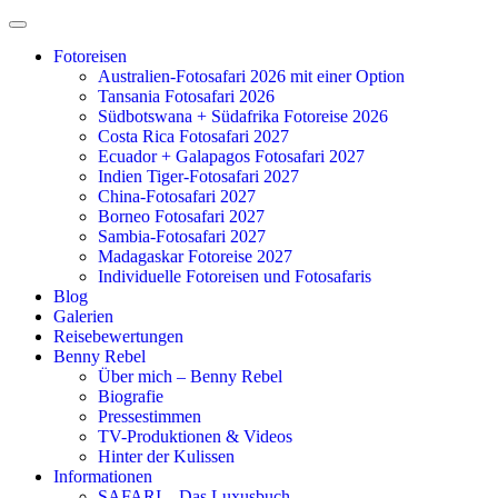
Zum
Inhalt
Fotoreisen
springen
Australien-Fotosafari 2026 mit einer Option
Tansania Fotosafari 2026
Südbotswana + Südafrika Fotoreise 2026
Costa Rica Fotosafari 2027
Ecuador + Galapagos Fotosafari 2027
Indien Tiger-Fotosafari 2027
China-Fotosafari 2027
Borneo Fotosafari 2027
Sambia-Fotosafari 2027
Madagaskar Fotoreise 2027
Individuelle Fotoreisen und Fotosafaris
Blog
Galerien
Reisebewertungen
Benny Rebel
Über mich – Benny Rebel
Biografie
Pressestimmen
TV-Produktionen & Videos
Hinter der Kulissen
Informationen
SAFARI – Das Luxusbuch