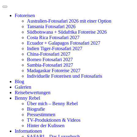
Zum
Inhalt
Fotoreisen
springen
Australien-Fotosafari 2026 mit einer Option
Tansania Fotosafari 2026
Südbotswana + Südafrika Fotoreise 2026
Costa Rica Fotosafari 2027
Ecuador + Galapagos Fotosafari 2027
Indien Tiger-Fotosafari 2027
China-Fotosafari 2027
Borneo Fotosafari 2027
Sambia-Fotosafari 2027
Madagaskar Fotoreise 2027
Individuelle Fotoreisen und Fotosafaris
Blog
Galerien
Reisebewertungen
Benny Rebel
Über mich – Benny Rebel
Biografie
Pressestimmen
TV-Produktionen & Videos
Hinter der Kulissen
Informationen
SAFARI – Das Luxusbuch