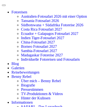
Zum
Inhalt
Fotoreisen
springen
Australien-Fotosafari 2026 mit einer Option
Tansania Fotosafari 2026
Südbotswana + Südafrika Fotoreise 2026
Costa Rica Fotosafari 2027
Ecuador + Galapagos Fotosafari 2027
Indien Tiger-Fotosafari 2027
China-Fotosafari 2027
Borneo Fotosafari 2027
Sambia-Fotosafari 2027
Madagaskar Fotoreise 2027
Individuelle Fotoreisen und Fotosafaris
Blog
Galerien
Reisebewertungen
Benny Rebel
Über mich – Benny Rebel
Biografie
Pressestimmen
TV-Produktionen & Videos
Hinter der Kulissen
Informationen
SAFARI – Das Luxusbuch