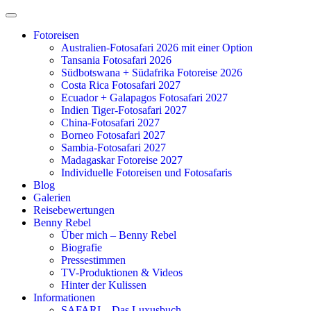
Zum
Inhalt
Fotoreisen
springen
Australien-Fotosafari 2026 mit einer Option
Tansania Fotosafari 2026
Südbotswana + Südafrika Fotoreise 2026
Costa Rica Fotosafari 2027
Ecuador + Galapagos Fotosafari 2027
Indien Tiger-Fotosafari 2027
China-Fotosafari 2027
Borneo Fotosafari 2027
Sambia-Fotosafari 2027
Madagaskar Fotoreise 2027
Individuelle Fotoreisen und Fotosafaris
Blog
Galerien
Reisebewertungen
Benny Rebel
Über mich – Benny Rebel
Biografie
Pressestimmen
TV-Produktionen & Videos
Hinter der Kulissen
Informationen
SAFARI – Das Luxusbuch