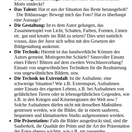
Motiv entdeckt?
Das Talent:
Hat er aus der Situation das Beste herausgeholt?
Die Bildaussage: Bewegt mich das Foto? Hat es überhaupt
eine Aussage?
Die Gestaltung:
Ist es dem Autor gelungen, das
Zusammenspiel von Licht, Schatten, Farben, Formen, Linien
etc. gut und kreativ ins Bild zu setzen? Dies setzt natürlich
voraus, dass der Juror sich selbst mit den Gesetzen der
Bildgestaltung auskennt.
Die Technik:
Hiermit ist das handwerkliche Können des
Autors gemeint. Motivgerechte Schärfe? Sinnvoller Einsatz
eines Filters? Blitzen auf dem zweiten Verschlussvorhang?
Einsatz von ungewöhnlichen Techniken für die Realisierung
von ungewöhnlichen Bildern, usw.
Die Technik im Extremfall:
Ist die Aufnahme, eine
schwierige Situation? Wie z.B. Extremsport, Aufnahmen
unter Einsatz des eigenen Lebens, z.B. bei Aufnahmen von
gefährlichen Tieren oder in lebensgefährlichen Gegenden, wie
z.B. in den Kriegen und Krisenregionen der Welt usw.?
Solche Aufnahmen dürfen nicht mit denselben Maßstäben
gemessen werden, wie die Bilder, die in einem sauberen,
bequemen und klimatisierten Studio aufgenommen werden.
Die Präsentation:
Falls die Bilder ausgedruckt sind, sind die
Sauberkeit, die Qualität der Prints und die Art der Präsentation
der Fotos ebenso wichtig, wie z.B. ein passendes