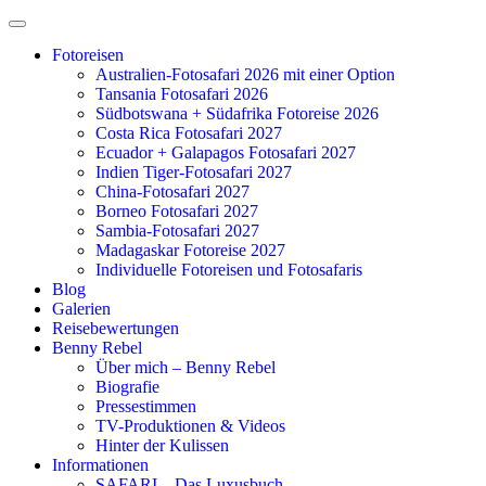
Zum
Inhalt
Fotoreisen
springen
Australien-Fotosafari 2026 mit einer Option
Tansania Fotosafari 2026
Südbotswana + Südafrika Fotoreise 2026
Costa Rica Fotosafari 2027
Ecuador + Galapagos Fotosafari 2027
Indien Tiger-Fotosafari 2027
China-Fotosafari 2027
Borneo Fotosafari 2027
Sambia-Fotosafari 2027
Madagaskar Fotoreise 2027
Individuelle Fotoreisen und Fotosafaris
Blog
Galerien
Reisebewertungen
Benny Rebel
Über mich – Benny Rebel
Biografie
Pressestimmen
TV-Produktionen & Videos
Hinter der Kulissen
Informationen
SAFARI – Das Luxusbuch