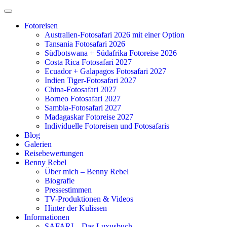
Zum
Inhalt
Fotoreisen
springen
Australien-Fotosafari 2026 mit einer Option
Tansania Fotosafari 2026
Südbotswana + Südafrika Fotoreise 2026
Costa Rica Fotosafari 2027
Ecuador + Galapagos Fotosafari 2027
Indien Tiger-Fotosafari 2027
China-Fotosafari 2027
Borneo Fotosafari 2027
Sambia-Fotosafari 2027
Madagaskar Fotoreise 2027
Individuelle Fotoreisen und Fotosafaris
Blog
Galerien
Reisebewertungen
Benny Rebel
Über mich – Benny Rebel
Biografie
Pressestimmen
TV-Produktionen & Videos
Hinter der Kulissen
Informationen
SAFARI – Das Luxusbuch