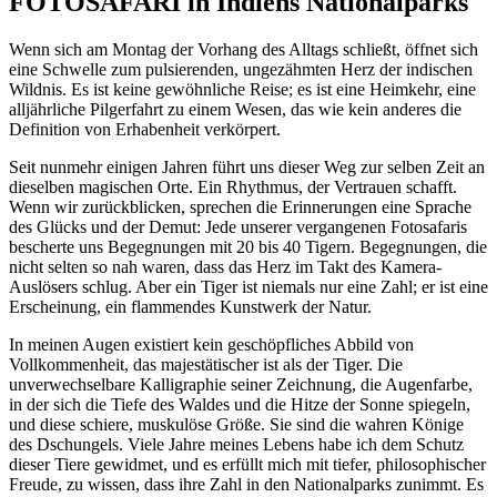
FOTOSAFARI in Indiens Nationalparks
Wenn sich am Montag der Vorhang des Alltags schließt, öffnet sich
eine Schwelle zum pulsierenden, ungezähmten Herz der indischen
Wildnis. Es ist keine gewöhnliche Reise; es ist eine Heimkehr, eine
alljährliche Pilgerfahrt zu einem Wesen, das wie kein anderes die
Definition von Erhabenheit verkörpert.
Seit nunmehr einigen Jahren führt uns dieser Weg zur selben Zeit an
dieselben magischen Orte. Ein Rhythmus, der Vertrauen schafft.
Wenn wir zurückblicken, sprechen die Erinnerungen eine Sprache
des Glücks und der Demut: Jede unserer vergangenen Fotosafaris
bescherte uns Begegnungen mit 20 bis 40 Tigern. Begegnungen, die
nicht selten so nah waren, dass das Herz im Takt des Kamera-
Auslösers schlug. Aber ein Tiger ist niemals nur eine Zahl; er ist eine
Erscheinung, ein flammendes Kunstwerk der Natur.
In meinen Augen existiert kein geschöpfliches Abbild von
Vollkommenheit, das majestätischer ist als der Tiger. Die
unverwechselbare Kalligraphie seiner Zeichnung, die Augenfarbe,
in der sich die Tiefe des Waldes und die Hitze der Sonne spiegeln,
und diese schiere, muskulöse Größe. Sie sind die wahren Könige
des Dschungels. Viele Jahre meines Lebens habe ich dem Schutz
dieser Tiere gewidmet, und es erfüllt mich mit tiefer, philosophischer
Freude, zu wissen, dass ihre Zahl in den Nationalparks zunimmt. Es