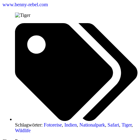
www.benny-rebel.com
Schlagwörter:
Fotoreise
,
Indien
,
Nationalpark
,
Safari
,
Tiger
,
Wildlife