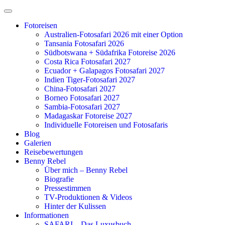
Zum
Inhalt
Fotoreisen
springen
Australien-Fotosafari 2026 mit einer Option
Tansania Fotosafari 2026
Südbotswana + Südafrika Fotoreise 2026
Costa Rica Fotosafari 2027
Ecuador + Galapagos Fotosafari 2027
Indien Tiger-Fotosafari 2027
China-Fotosafari 2027
Borneo Fotosafari 2027
Sambia-Fotosafari 2027
Madagaskar Fotoreise 2027
Individuelle Fotoreisen und Fotosafaris
Blog
Galerien
Reisebewertungen
Benny Rebel
Über mich – Benny Rebel
Biografie
Pressestimmen
TV-Produktionen & Videos
Hinter der Kulissen
Informationen
SAFARI – Das Luxusbuch