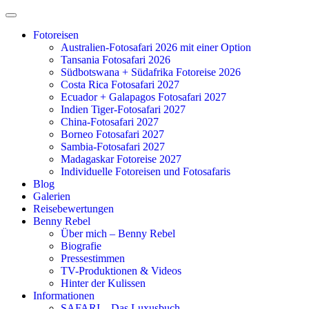
Zum
Inhalt
Fotoreisen
springen
Australien-Fotosafari 2026 mit einer Option
Tansania Fotosafari 2026
Südbotswana + Südafrika Fotoreise 2026
Costa Rica Fotosafari 2027
Ecuador + Galapagos Fotosafari 2027
Indien Tiger-Fotosafari 2027
China-Fotosafari 2027
Borneo Fotosafari 2027
Sambia-Fotosafari 2027
Madagaskar Fotoreise 2027
Individuelle Fotoreisen und Fotosafaris
Blog
Galerien
Reisebewertungen
Benny Rebel
Über mich – Benny Rebel
Biografie
Pressestimmen
TV-Produktionen & Videos
Hinter der Kulissen
Informationen
SAFARI – Das Luxusbuch