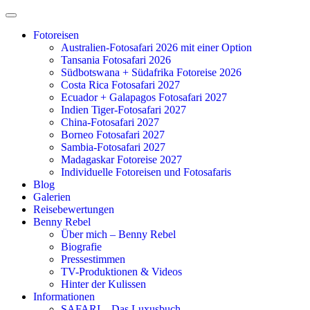
Zum
Inhalt
Fotoreisen
springen
Australien-Fotosafari 2026 mit einer Option
Tansania Fotosafari 2026
Südbotswana + Südafrika Fotoreise 2026
Costa Rica Fotosafari 2027
Ecuador + Galapagos Fotosafari 2027
Indien Tiger-Fotosafari 2027
China-Fotosafari 2027
Borneo Fotosafari 2027
Sambia-Fotosafari 2027
Madagaskar Fotoreise 2027
Individuelle Fotoreisen und Fotosafaris
Blog
Galerien
Reisebewertungen
Benny Rebel
Über mich – Benny Rebel
Biografie
Pressestimmen
TV-Produktionen & Videos
Hinter der Kulissen
Informationen
SAFARI – Das Luxusbuch