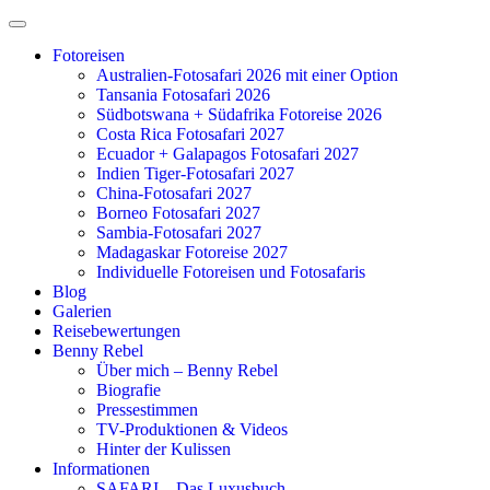
Zum
Inhalt
Fotoreisen
springen
Australien-Fotosafari 2026 mit einer Option
Tansania Fotosafari 2026
Südbotswana + Südafrika Fotoreise 2026
Costa Rica Fotosafari 2027
Ecuador + Galapagos Fotosafari 2027
Indien Tiger-Fotosafari 2027
China-Fotosafari 2027
Borneo Fotosafari 2027
Sambia-Fotosafari 2027
Madagaskar Fotoreise 2027
Individuelle Fotoreisen und Fotosafaris
Blog
Galerien
Reisebewertungen
Benny Rebel
Über mich – Benny Rebel
Biografie
Pressestimmen
TV-Produktionen & Videos
Hinter der Kulissen
Informationen
SAFARI – Das Luxusbuch