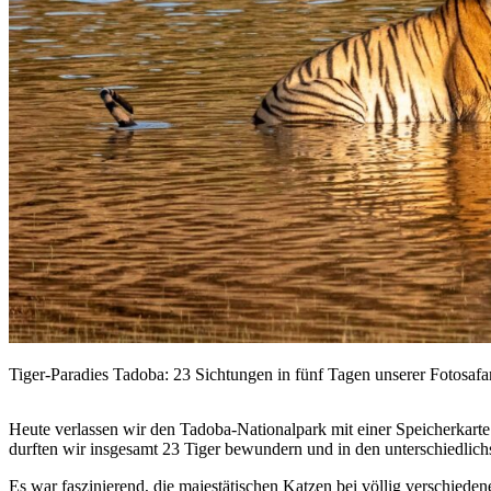
Tiger-Paradies Tadoba: 23 Sichtungen in fünf Tagen unserer Fotosafar
Heute verlassen wir den Tadoba-Nationalpark mit einer Speicherkarte
durften wir insgesamt 23 Tiger bewundern und in den unterschiedlich
Es war faszinierend, die majestätischen Katzen bei völlig verschieden