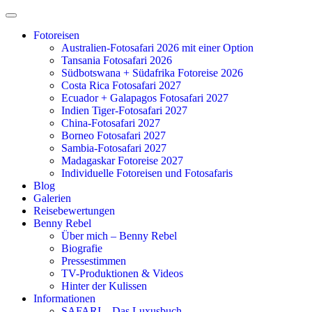
Zum
Inhalt
Fotoreisen
springen
Australien-Fotosafari 2026 mit einer Option
Tansania Fotosafari 2026
Südbotswana + Südafrika Fotoreise 2026
Costa Rica Fotosafari 2027
Ecuador + Galapagos Fotosafari 2027
Indien Tiger-Fotosafari 2027
China-Fotosafari 2027
Borneo Fotosafari 2027
Sambia-Fotosafari 2027
Madagaskar Fotoreise 2027
Individuelle Fotoreisen und Fotosafaris
Blog
Galerien
Reisebewertungen
Benny Rebel
Über mich – Benny Rebel
Biografie
Pressestimmen
TV-Produktionen & Videos
Hinter der Kulissen
Informationen
SAFARI – Das Luxusbuch