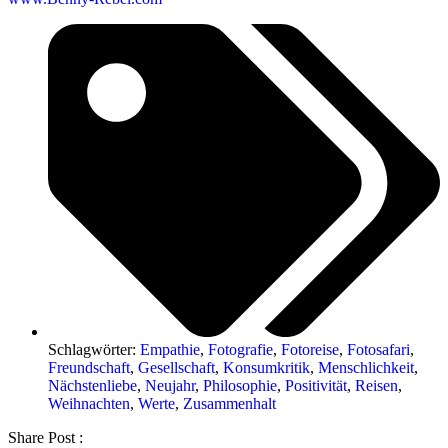
Schlagwörter:
Empathie
,
Fotografie
,
Fotoreise
,
Fotosafari
,
Freundschaft
,
Gesellschaft
,
Konsumkritik
,
Menschlichkeit
,
Nächstenliebe
,
Neujahr
,
Philosophie
,
Positivität
,
Reisen
,
Weihnachten
,
Werte
,
Zusammenhalt
Share Post :