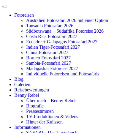
Zum
Inhalt
Fotoreisen
springen
Australien-Fotosafari 2026 mit einer Option
Tansania Fotosafari 2026
Südbotswana + Südafrika Fotoreise 2026
Costa Rica Fotosafari 2027
Ecuador + Galapagos Fotosafari 2027
Indien Tiger-Fotosafari 2027
China-Fotosafari 2027
Borneo Fotosafari 2027
Sambia-Fotosafari 2027
Madagaskar Fotoreise 2027
Individuelle Fotoreisen und Fotosafaris
Blog
Galerien
Reisebewertungen
Benny Rebel
Über mich – Benny Rebel
Biografie
Pressestimmen
TV-Produktionen & Videos
Hinter der Kulissen
Informationen
SAFARI – Das Luxusbuch