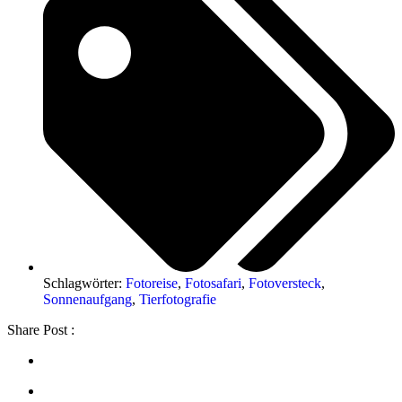
Schlagwörter:
Fotoreise
,
Fotosafari
,
Fotoversteck
,
Sonnenaufgang
,
Tierfotografie
Share Post :