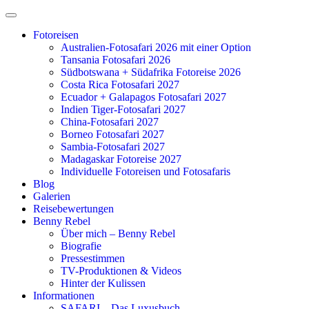
Zum
Inhalt
Fotoreisen
springen
Australien-Fotosafari 2026 mit einer Option
Tansania Fotosafari 2026
Südbotswana + Südafrika Fotoreise 2026
Costa Rica Fotosafari 2027
Ecuador + Galapagos Fotosafari 2027
Indien Tiger-Fotosafari 2027
China-Fotosafari 2027
Borneo Fotosafari 2027
Sambia-Fotosafari 2027
Madagaskar Fotoreise 2027
Individuelle Fotoreisen und Fotosafaris
Blog
Galerien
Reisebewertungen
Benny Rebel
Über mich – Benny Rebel
Biografie
Pressestimmen
TV-Produktionen & Videos
Hinter der Kulissen
Informationen
SAFARI – Das Luxusbuch