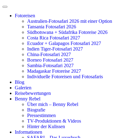
Zum
Inhalt
Fotoreisen
springen
Australien-Fotosafari 2026 mit einer Option
Tansania Fotosafari 2026
Südbotswana + Südafrika Fotoreise 2026
Costa Rica Fotosafari 2027
Ecuador + Galapagos Fotosafari 2027
Indien Tiger-Fotosafari 2027
China-Fotosafari 2027
Borneo Fotosafari 2027
Sambia-Fotosafari 2027
Madagaskar Fotoreise 2027
Individuelle Fotoreisen und Fotosafaris
Blog
Galerien
Reisebewertungen
Benny Rebel
Über mich – Benny Rebel
Biografie
Pressestimmen
TV-Produktionen & Videos
Hinter der Kulissen
Informationen
SAFARI – Das Luxusbuch