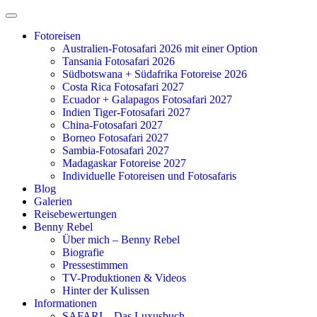
Zum
Inhalt
Fotoreisen
springen
Australien-Fotosafari 2026 mit einer Option
Tansania Fotosafari 2026
Südbotswana + Südafrika Fotoreise 2026
Costa Rica Fotosafari 2027
Ecuador + Galapagos Fotosafari 2027
Indien Tiger-Fotosafari 2027
China-Fotosafari 2027
Borneo Fotosafari 2027
Sambia-Fotosafari 2027
Madagaskar Fotoreise 2027
Individuelle Fotoreisen und Fotosafaris
Blog
Galerien
Reisebewertungen
Benny Rebel
Über mich – Benny Rebel
Biografie
Pressestimmen
TV-Produktionen & Videos
Hinter der Kulissen
Informationen
SAFARI – Das Luxusbuch