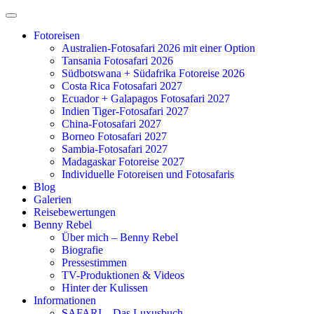
Zum
Inhalt
Fotoreisen
springen
Australien-Fotosafari 2026 mit einer Option
Tansania Fotosafari 2026
Südbotswana + Südafrika Fotoreise 2026
Costa Rica Fotosafari 2027
Ecuador + Galapagos Fotosafari 2027
Indien Tiger-Fotosafari 2027
China-Fotosafari 2027
Borneo Fotosafari 2027
Sambia-Fotosafari 2027
Madagaskar Fotoreise 2027
Individuelle Fotoreisen und Fotosafaris
Blog
Galerien
Reisebewertungen
Benny Rebel
Über mich – Benny Rebel
Biografie
Pressestimmen
TV-Produktionen & Videos
Hinter der Kulissen
Informationen
SAFARI – Das Luxusbuch