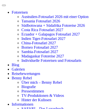
Zum
Inhalt
Fotoreisen
springen
Australien-Fotosafari 2026 mit einer Option
Tansania Fotosafari 2026
Südbotswana + Südafrika Fotoreise 2026
Costa Rica Fotosafari 2027
Ecuador + Galapagos Fotosafari 2027
Indien Tiger-Fotosafari 2027
China-Fotosafari 2027
Borneo Fotosafari 2027
Sambia-Fotosafari 2027
Madagaskar Fotoreise 2027
Individuelle Fotoreisen und Fotosafaris
Blog
Galerien
Reisebewertungen
Benny Rebel
Über mich – Benny Rebel
Biografie
Pressestimmen
TV-Produktionen & Videos
Hinter der Kulissen
Informationen
SAFARI – Das Luxusbuch