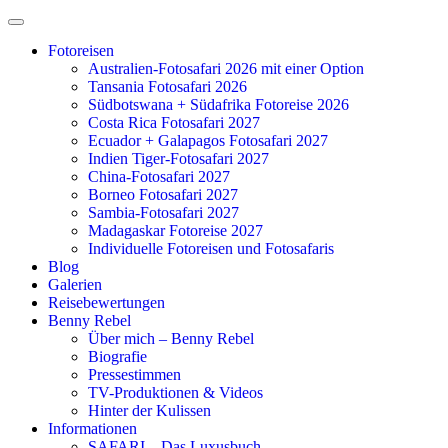
Zum
Inhalt
Fotoreisen
springen
Australien-Fotosafari 2026 mit einer Option
Tansania Fotosafari 2026
Südbotswana + Südafrika Fotoreise 2026
Costa Rica Fotosafari 2027
Ecuador + Galapagos Fotosafari 2027
Indien Tiger-Fotosafari 2027
China-Fotosafari 2027
Borneo Fotosafari 2027
Sambia-Fotosafari 2027
Madagaskar Fotoreise 2027
Individuelle Fotoreisen und Fotosafaris
Blog
Galerien
Reisebewertungen
Benny Rebel
Über mich – Benny Rebel
Biografie
Pressestimmen
TV-Produktionen & Videos
Hinter der Kulissen
Informationen
SAFARI – Das Luxusbuch