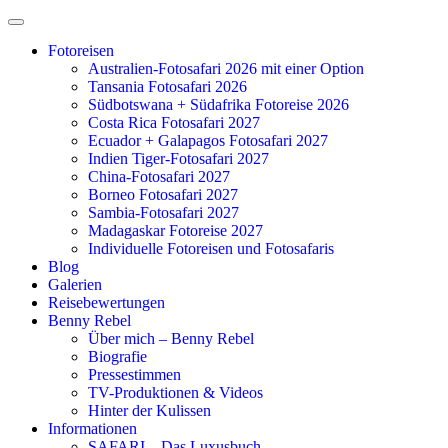
Zum
Inhalt
Fotoreisen
springen
Australien-Fotosafari 2026 mit einer Option
Tansania Fotosafari 2026
Südbotswana + Südafrika Fotoreise 2026
Costa Rica Fotosafari 2027
Ecuador + Galapagos Fotosafari 2027
Indien Tiger-Fotosafari 2027
China-Fotosafari 2027
Borneo Fotosafari 2027
Sambia-Fotosafari 2027
Madagaskar Fotoreise 2027
Individuelle Fotoreisen und Fotosafaris
Blog
Galerien
Reisebewertungen
Benny Rebel
Über mich – Benny Rebel
Biografie
Pressestimmen
TV-Produktionen & Videos
Hinter der Kulissen
Informationen
SAFARI – Das Luxusbuch