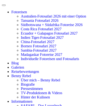
Zum
Inhalt
Fotoreisen
springen
Australien-Fotosafari 2026 mit einer Option
Tansania Fotosafari 2026
Südbotswana + Südafrika Fotoreise 2026
Costa Rica Fotosafari 2027
Ecuador + Galapagos Fotosafari 2027
Indien Tiger-Fotosafari 2027
China-Fotosafari 2027
Borneo Fotosafari 2027
Sambia-Fotosafari 2027
Madagaskar Fotoreise 2027
Individuelle Fotoreisen und Fotosafaris
Blog
Galerien
Reisebewertungen
Benny Rebel
Über mich – Benny Rebel
Biografie
Pressestimmen
TV-Produktionen & Videos
Hinter der Kulissen
Informationen
SAFARI – Das Luxusbuch