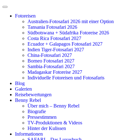
Zum
Inhalt
Fotoreisen
springen
Australien-Fotosafari 2026 mit einer Option
Tansania Fotosafari 2026
Südbotswana + Südafrika Fotoreise 2026
Costa Rica Fotosafari 2027
Ecuador + Galapagos Fotosafari 2027
Indien Tiger-Fotosafari 2027
China-Fotosafari 2027
Borneo Fotosafari 2027
Sambia-Fotosafari 2027
Madagaskar Fotoreise 2027
Individuelle Fotoreisen und Fotosafaris
Blog
Galerien
Reisebewertungen
Benny Rebel
Über mich – Benny Rebel
Biografie
Pressestimmen
TV-Produktionen & Videos
Hinter der Kulissen
Informationen
SAFARI – Das Luxusbuch