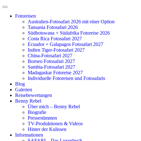
Zum
Inhalt
Fotoreisen
springen
Australien-Fotosafari 2026 mit einer Option
Tansania Fotosafari 2026
Südbotswana + Südafrika Fotoreise 2026
Costa Rica Fotosafari 2027
Ecuador + Galapagos Fotosafari 2027
Indien Tiger-Fotosafari 2027
China-Fotosafari 2027
Borneo Fotosafari 2027
Sambia-Fotosafari 2027
Madagaskar Fotoreise 2027
Individuelle Fotoreisen und Fotosafaris
Blog
Galerien
Reisebewertungen
Benny Rebel
Über mich – Benny Rebel
Biografie
Pressestimmen
TV-Produktionen & Videos
Hinter der Kulissen
Informationen
SAFARI – Das Luxusbuch