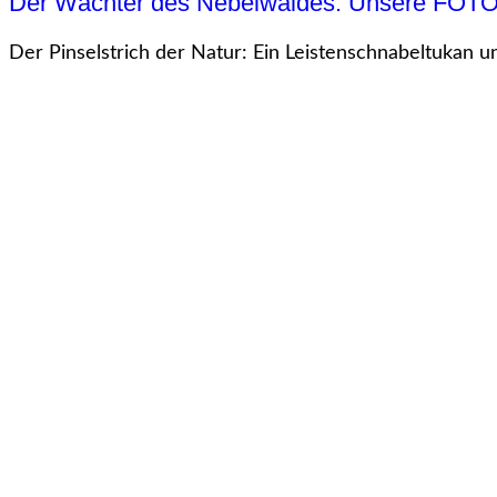
Der Wächter des Nebelwaldes: Unsere FOT
Der Pinselstrich der Natur: Ein Leistenschnabeltukan u