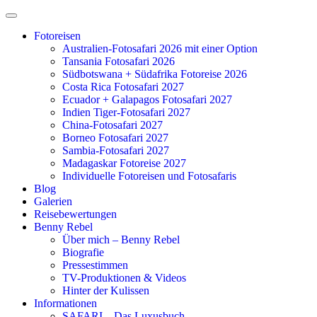
Zum
Inhalt
Fotoreisen
springen
Australien-Fotosafari 2026 mit einer Option
Tansania Fotosafari 2026
Südbotswana + Südafrika Fotoreise 2026
Costa Rica Fotosafari 2027
Ecuador + Galapagos Fotosafari 2027
Indien Tiger-Fotosafari 2027
China-Fotosafari 2027
Borneo Fotosafari 2027
Sambia-Fotosafari 2027
Madagaskar Fotoreise 2027
Individuelle Fotoreisen und Fotosafaris
Blog
Galerien
Reisebewertungen
Benny Rebel
Über mich – Benny Rebel
Biografie
Pressestimmen
TV-Produktionen & Videos
Hinter der Kulissen
Informationen
SAFARI – Das Luxusbuch