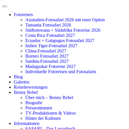
Zum
Inhalt
Fotoreisen
springen
Australien-Fotosafari 2026 mit einer Option
Tansania Fotosafari 2026
Südbotswana + Südafrika Fotoreise 2026
Costa Rica Fotosafari 2027
Ecuador + Galapagos Fotosafari 2027
Indien Tiger-Fotosafari 2027
China-Fotosafari 2027
Borneo Fotosafari 2027
Sambia-Fotosafari 2027
Madagaskar Fotoreise 2027
Individuelle Fotoreisen und Fotosafaris
Blog
Galerien
Reisebewertungen
Benny Rebel
Über mich – Benny Rebel
Biografie
Pressestimmen
TV-Produktionen & Videos
Hinter der Kulissen
Informationen
SAFARI – Das Luxusbuch