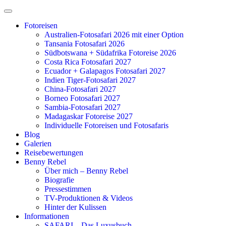
Zum
Inhalt
Fotoreisen
springen
Australien-Fotosafari 2026 mit einer Option
Tansania Fotosafari 2026
Südbotswana + Südafrika Fotoreise 2026
Costa Rica Fotosafari 2027
Ecuador + Galapagos Fotosafari 2027
Indien Tiger-Fotosafari 2027
China-Fotosafari 2027
Borneo Fotosafari 2027
Sambia-Fotosafari 2027
Madagaskar Fotoreise 2027
Individuelle Fotoreisen und Fotosafaris
Blog
Galerien
Reisebewertungen
Benny Rebel
Über mich – Benny Rebel
Biografie
Pressestimmen
TV-Produktionen & Videos
Hinter der Kulissen
Informationen
SAFARI – Das Luxusbuch