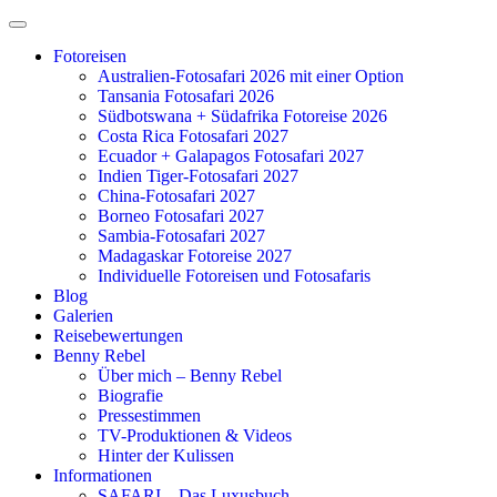
Zum
Inhalt
Fotoreisen
springen
Australien-Fotosafari 2026 mit einer Option
Tansania Fotosafari 2026
Südbotswana + Südafrika Fotoreise 2026
Costa Rica Fotosafari 2027
Ecuador + Galapagos Fotosafari 2027
Indien Tiger-Fotosafari 2027
China-Fotosafari 2027
Borneo Fotosafari 2027
Sambia-Fotosafari 2027
Madagaskar Fotoreise 2027
Individuelle Fotoreisen und Fotosafaris
Blog
Galerien
Reisebewertungen
Benny Rebel
Über mich – Benny Rebel
Biografie
Pressestimmen
TV-Produktionen & Videos
Hinter der Kulissen
Informationen
SAFARI – Das Luxusbuch