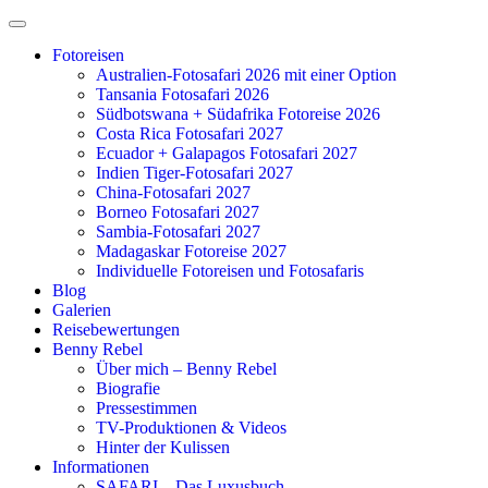
Zum
Inhalt
Fotoreisen
springen
Australien-Fotosafari 2026 mit einer Option
Tansania Fotosafari 2026
Südbotswana + Südafrika Fotoreise 2026
Costa Rica Fotosafari 2027
Ecuador + Galapagos Fotosafari 2027
Indien Tiger-Fotosafari 2027
China-Fotosafari 2027
Borneo Fotosafari 2027
Sambia-Fotosafari 2027
Madagaskar Fotoreise 2027
Individuelle Fotoreisen und Fotosafaris
Blog
Galerien
Reisebewertungen
Benny Rebel
Über mich – Benny Rebel
Biografie
Pressestimmen
TV-Produktionen & Videos
Hinter der Kulissen
Informationen
SAFARI – Das Luxusbuch