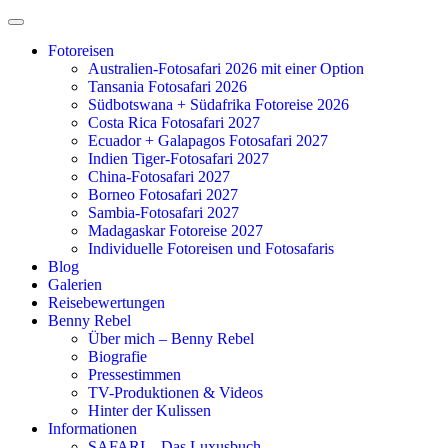
Zum
Inhalt
Fotoreisen
springen
Australien-Fotosafari 2026 mit einer Option
Tansania Fotosafari 2026
Südbotswana + Südafrika Fotoreise 2026
Costa Rica Fotosafari 2027
Ecuador + Galapagos Fotosafari 2027
Indien Tiger-Fotosafari 2027
China-Fotosafari 2027
Borneo Fotosafari 2027
Sambia-Fotosafari 2027
Madagaskar Fotoreise 2027
Individuelle Fotoreisen und Fotosafaris
Blog
Galerien
Reisebewertungen
Benny Rebel
Über mich – Benny Rebel
Biografie
Pressestimmen
TV-Produktionen & Videos
Hinter der Kulissen
Informationen
SAFARI – Das Luxusbuch