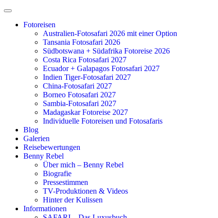
Zum
Inhalt
Fotoreisen
springen
Australien-Fotosafari 2026 mit einer Option
Tansania Fotosafari 2026
Südbotswana + Südafrika Fotoreise 2026
Costa Rica Fotosafari 2027
Ecuador + Galapagos Fotosafari 2027
Indien Tiger-Fotosafari 2027
China-Fotosafari 2027
Borneo Fotosafari 2027
Sambia-Fotosafari 2027
Madagaskar Fotoreise 2027
Individuelle Fotoreisen und Fotosafaris
Blog
Galerien
Reisebewertungen
Benny Rebel
Über mich – Benny Rebel
Biografie
Pressestimmen
TV-Produktionen & Videos
Hinter der Kulissen
Informationen
SAFARI – Das Luxusbuch