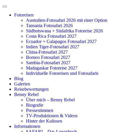
Zum
Inhalt
Fotoreisen
springen
Australien-Fotosafari 2026 mit einer Option
Tansania Fotosafari 2026
Südbotswana + Südafrika Fotoreise 2026
Costa Rica Fotosafari 2027
Ecuador + Galapagos Fotosafari 2027
Indien Tiger-Fotosafari 2027
China-Fotosafari 2027
Borneo Fotosafari 2027
Sambia-Fotosafari 2027
Madagaskar Fotoreise 2027
Individuelle Fotoreisen und Fotosafaris
Blog
Galerien
Reisebewertungen
Benny Rebel
Über mich – Benny Rebel
Biografie
Pressestimmen
TV-Produktionen & Videos
Hinter der Kulissen
Informationen
SAFARI – Das Luxusbuch