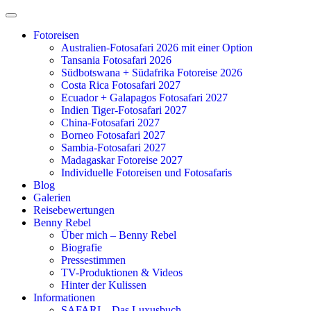
Zum
Inhalt
Fotoreisen
springen
Australien-Fotosafari 2026 mit einer Option
Tansania Fotosafari 2026
Südbotswana + Südafrika Fotoreise 2026
Costa Rica Fotosafari 2027
Ecuador + Galapagos Fotosafari 2027
Indien Tiger-Fotosafari 2027
China-Fotosafari 2027
Borneo Fotosafari 2027
Sambia-Fotosafari 2027
Madagaskar Fotoreise 2027
Individuelle Fotoreisen und Fotosafaris
Blog
Galerien
Reisebewertungen
Benny Rebel
Über mich – Benny Rebel
Biografie
Pressestimmen
TV-Produktionen & Videos
Hinter der Kulissen
Informationen
SAFARI – Das Luxusbuch