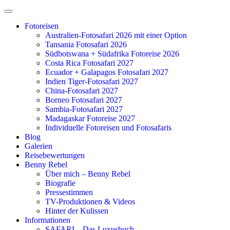
Zum
Inhalt
Fotoreisen
springen
Australien-Fotosafari 2026 mit einer Option
Tansania Fotosafari 2026
Südbotswana + Südafrika Fotoreise 2026
Costa Rica Fotosafari 2027
Ecuador + Galapagos Fotosafari 2027
Indien Tiger-Fotosafari 2027
China-Fotosafari 2027
Borneo Fotosafari 2027
Sambia-Fotosafari 2027
Madagaskar Fotoreise 2027
Individuelle Fotoreisen und Fotosafaris
Blog
Galerien
Reisebewertungen
Benny Rebel
Über mich – Benny Rebel
Biografie
Pressestimmen
TV-Produktionen & Videos
Hinter der Kulissen
Informationen
SAFARI – Das Luxusbuch