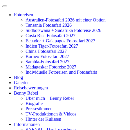
Zum
Inhalt
Fotoreisen
springen
Australien-Fotosafari 2026 mit einer Option
Tansania Fotosafari 2026
Südbotswana + Südafrika Fotoreise 2026
Costa Rica Fotosafari 2027
Ecuador + Galapagos Fotosafari 2027
Indien Tiger-Fotosafari 2027
China-Fotosafari 2027
Borneo Fotosafari 2027
Sambia-Fotosafari 2027
Madagaskar Fotoreise 2027
Individuelle Fotoreisen und Fotosafaris
Blog
Galerien
Reisebewertungen
Benny Rebel
Über mich – Benny Rebel
Biografie
Pressestimmen
TV-Produktionen & Videos
Hinter der Kulissen
Informationen
SAFARI – Das Luxusbuch