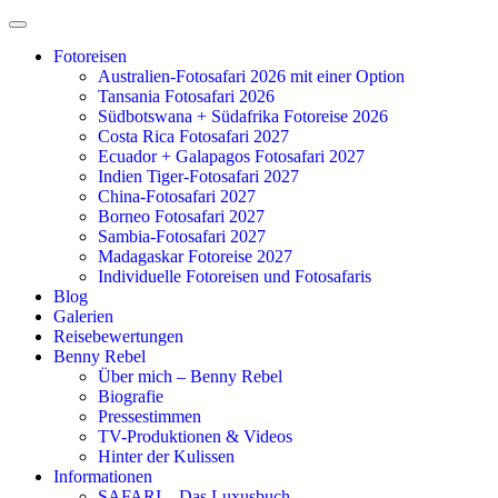
Zum
Inhalt
Fotoreisen
springen
Australien-Fotosafari 2026 mit einer Option
Tansania Fotosafari 2026
Südbotswana + Südafrika Fotoreise 2026
Costa Rica Fotosafari 2027
Ecuador + Galapagos Fotosafari 2027
Indien Tiger-Fotosafari 2027
China-Fotosafari 2027
Borneo Fotosafari 2027
Sambia-Fotosafari 2027
Madagaskar Fotoreise 2027
Individuelle Fotoreisen und Fotosafaris
Blog
Galerien
Reisebewertungen
Benny Rebel
Über mich – Benny Rebel
Biografie
Pressestimmen
TV-Produktionen & Videos
Hinter der Kulissen
Informationen
SAFARI – Das Luxusbuch