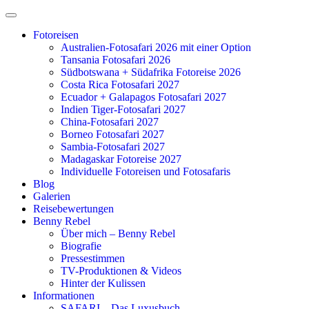
Zum
Inhalt
Fotoreisen
springen
Australien-Fotosafari 2026 mit einer Option
Tansania Fotosafari 2026
Südbotswana + Südafrika Fotoreise 2026
Costa Rica Fotosafari 2027
Ecuador + Galapagos Fotosafari 2027
Indien Tiger-Fotosafari 2027
China-Fotosafari 2027
Borneo Fotosafari 2027
Sambia-Fotosafari 2027
Madagaskar Fotoreise 2027
Individuelle Fotoreisen und Fotosafaris
Blog
Galerien
Reisebewertungen
Benny Rebel
Über mich – Benny Rebel
Biografie
Pressestimmen
TV-Produktionen & Videos
Hinter der Kulissen
Informationen
SAFARI – Das Luxusbuch