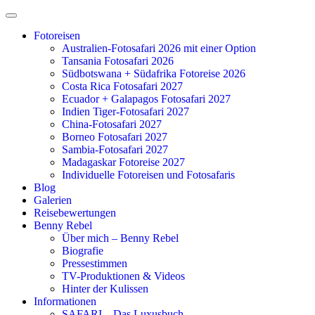
Zum
Inhalt
Fotoreisen
springen
Australien-Fotosafari 2026 mit einer Option
Tansania Fotosafari 2026
Südbotswana + Südafrika Fotoreise 2026
Costa Rica Fotosafari 2027
Ecuador + Galapagos Fotosafari 2027
Indien Tiger-Fotosafari 2027
China-Fotosafari 2027
Borneo Fotosafari 2027
Sambia-Fotosafari 2027
Madagaskar Fotoreise 2027
Individuelle Fotoreisen und Fotosafaris
Blog
Galerien
Reisebewertungen
Benny Rebel
Über mich – Benny Rebel
Biografie
Pressestimmen
TV-Produktionen & Videos
Hinter der Kulissen
Informationen
SAFARI – Das Luxusbuch