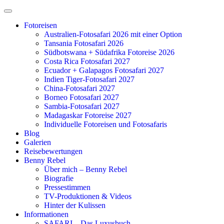
Zum
Inhalt
Fotoreisen
springen
Australien-Fotosafari 2026 mit einer Option
Tansania Fotosafari 2026
Südbotswana + Südafrika Fotoreise 2026
Costa Rica Fotosafari 2027
Ecuador + Galapagos Fotosafari 2027
Indien Tiger-Fotosafari 2027
China-Fotosafari 2027
Borneo Fotosafari 2027
Sambia-Fotosafari 2027
Madagaskar Fotoreise 2027
Individuelle Fotoreisen und Fotosafaris
Blog
Galerien
Reisebewertungen
Benny Rebel
Über mich – Benny Rebel
Biografie
Pressestimmen
TV-Produktionen & Videos
Hinter der Kulissen
Informationen
SAFARI – Das Luxusbuch