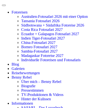
Zum
Inhalt
Fotoreisen
springen
Australien-Fotosafari 2026 mit einer Option
Tansania Fotosafari 2026
Südbotswana + Südafrika Fotoreise 2026
Costa Rica Fotosafari 2027
Ecuador + Galapagos Fotosafari 2027
Indien Tiger-Fotosafari 2027
China-Fotosafari 2027
Borneo Fotosafari 2027
Sambia-Fotosafari 2027
Madagaskar Fotoreise 2027
Individuelle Fotoreisen und Fotosafaris
Blog
Galerien
Reisebewertungen
Benny Rebel
Über mich – Benny Rebel
Biografie
Pressestimmen
TV-Produktionen & Videos
Hinter der Kulissen
Informationen
SAFARI – Das Luxusbuch