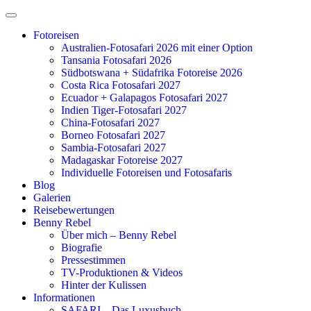
Zum
Inhalt
Fotoreisen
springen
Australien-Fotosafari 2026 mit einer Option
Tansania Fotosafari 2026
Südbotswana + Südafrika Fotoreise 2026
Costa Rica Fotosafari 2027
Ecuador + Galapagos Fotosafari 2027
Indien Tiger-Fotosafari 2027
China-Fotosafari 2027
Borneo Fotosafari 2027
Sambia-Fotosafari 2027
Madagaskar Fotoreise 2027
Individuelle Fotoreisen und Fotosafaris
Blog
Galerien
Reisebewertungen
Benny Rebel
Über mich – Benny Rebel
Biografie
Pressestimmen
TV-Produktionen & Videos
Hinter der Kulissen
Informationen
SAFARI – Das Luxusbuch