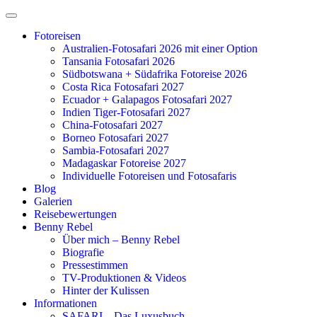
Zum
Inhalt
Fotoreisen
springen
Australien-Fotosafari 2026 mit einer Option
Tansania Fotosafari 2026
Südbotswana + Südafrika Fotoreise 2026
Costa Rica Fotosafari 2027
Ecuador + Galapagos Fotosafari 2027
Indien Tiger-Fotosafari 2027
China-Fotosafari 2027
Borneo Fotosafari 2027
Sambia-Fotosafari 2027
Madagaskar Fotoreise 2027
Individuelle Fotoreisen und Fotosafaris
Blog
Galerien
Reisebewertungen
Benny Rebel
Über mich – Benny Rebel
Biografie
Pressestimmen
TV-Produktionen & Videos
Hinter der Kulissen
Informationen
SAFARI – Das Luxusbuch