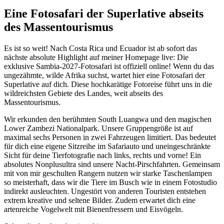
Eine Fotosafari der Superlative abseits
des Massentourismus
Es ist so weit! Nach Costa Rica und Ecuador ist ab sofort das
nächste absolute Highlight auf meiner Homepage live: Die
exklusive Sambia-2027-Fotosafari ist offiziell online! Wenn du das
ungezähmte, wilde Afrika suchst, wartet hier eine Fotosafari der
Superlative auf dich. Diese hochkarätige Fotoreise führt uns in die
wildreichsten Gebiete des Landes, weit abseits des
Massentourismus.
Wir erkunden den berühmten South Luangwa und den magischen
Lower Zambezi Nationalpark. Unsere Gruppengröße ist auf
maximal sechs Personen in zwei Fahrzeugen limitiert. Das bedeutet
für dich eine eigene Sitzreihe im Safariauto und uneingeschränkte
Sicht für deine Tierfotografie nach links, rechts und vorne! Ein
absolutes Nonplusultra sind unsere Nacht-Pirschfahrten. Gemeinsam
mit von mir geschulten Rangern nutzen wir starke Taschenlampen
so meisterhaft, dass wir die Tiere im Busch wie in einem Fotostudio
indirekt ausleuchten. Ungestört von anderen Touristen entstehen
extrem kreative und seltene Bilder. Zudem erwartet dich eine
artenreiche Vogelwelt mit Bienenfressern und Eisvögeln.