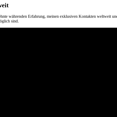
weit
zehnte währenden Erfahrung, meinen exklusiven Kontakten weltweit und
glich sind.