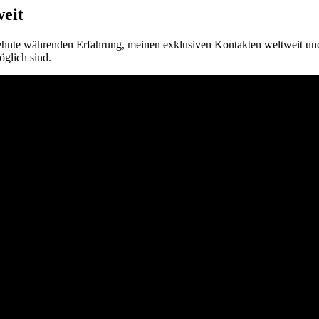
weit
zehnte währenden Erfahrung, meinen exklusiven Kontakten weltweit und
glich sind.