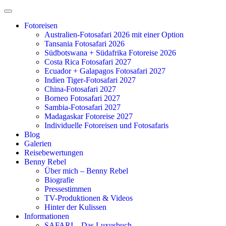
Zum
Inhalt
Fotoreisen
springen
Australien-Fotosafari 2026 mit einer Option
Tansania Fotosafari 2026
Südbotswana + Südafrika Fotoreise 2026
Costa Rica Fotosafari 2027
Ecuador + Galapagos Fotosafari 2027
Indien Tiger-Fotosafari 2027
China-Fotosafari 2027
Borneo Fotosafari 2027
Sambia-Fotosafari 2027
Madagaskar Fotoreise 2027
Individuelle Fotoreisen und Fotosafaris
Blog
Galerien
Reisebewertungen
Benny Rebel
Über mich – Benny Rebel
Biografie
Pressestimmen
TV-Produktionen & Videos
Hinter der Kulissen
Informationen
SAFARI – Das Luxusbuch